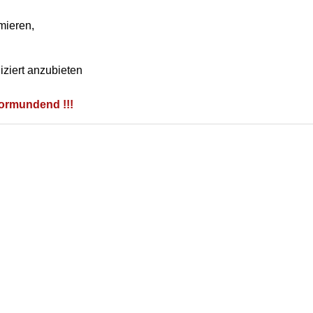
mieren,
ziert anzubieten
vormundend !!!